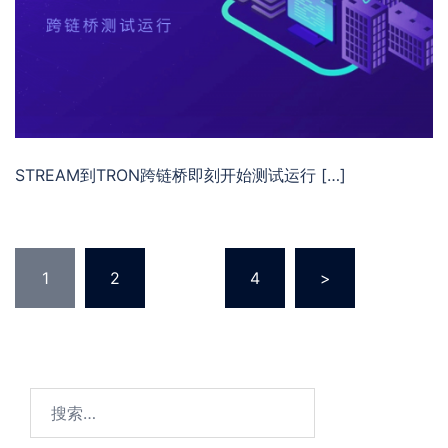
STREAM到TRON跨链桥即刻开始测试运行 […]
文
1
2
…
4
>
章
分
页
搜
索：