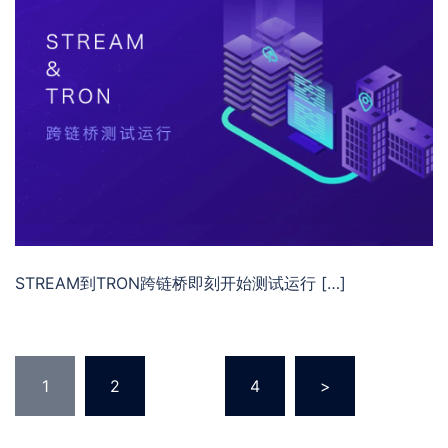
STREAM到TRON跨链桥即刻开始测试运行 […]
文
1
2
…
4
>
章
分